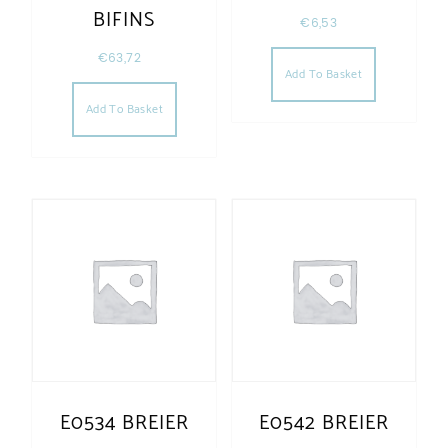
BIFINS
€
6,53
€
63,72
Add To Basket
Add To Basket
E0534 BREIER
E0542 BREIER