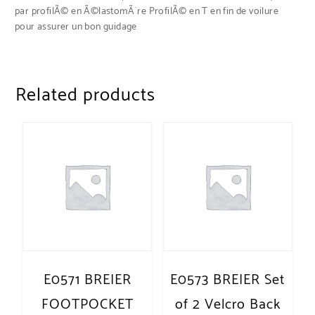
par profilÃ© en Ã©lastomÃ¨re ProfilÃ© en T en fin de voilure
pour assurer un bon guidage
Related products
E0571 BREIER
E0573 BREIER Set
FOOTPOCKET
of 2 Velcro Back