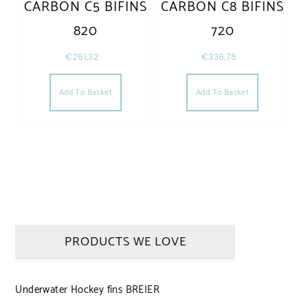
CARBON C5 BIFINS
CARBON C8 BIFINS
820
720
€
261,32
€
336,78
Add To Basket
Add To Basket
PRODUCTS WE LOVE
Underwater Hockey fins BREIER