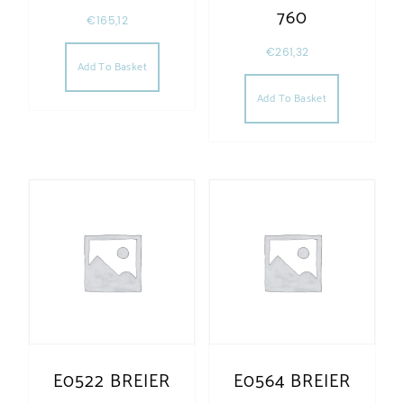
760
€
165,12
€
261,32
Add To Basket
Add To Basket
E0522 BREIER
E0564 BREIER