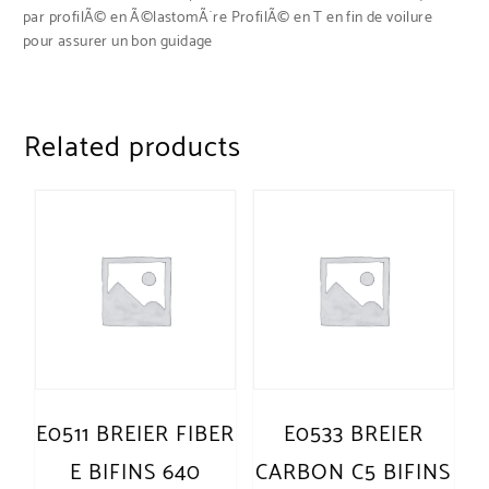
par profilÃ© en Ã©lastomÃ¨re ProfilÃ© en T en fin de voilure
pour assurer un bon guidage
Related products
E0511 BREIER FIBER
E0533 BREIER
E BIFINS 640
CARBON C5 BIFINS